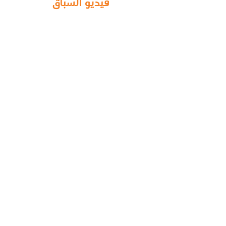
فيديو السباق
صور السباق