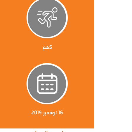
5كم
16 نوفمبر 2019