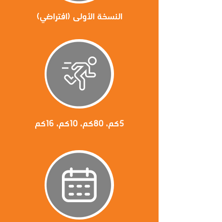
النسخة الأولى (افتراضي)
5كم، 80كم، 10كم، 16كم