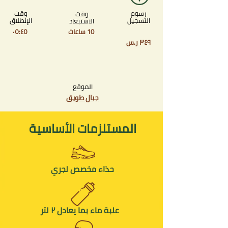
رسوم
وقت
وقت
التسجيل
الإنطلاق
الاستبعاد
10 ساعات
٠٥:٤٥
٣٤٩ ر.س
الموقع
جبال طويق
المستلزمات الأساسية
حذاء مخصص لجري
لتر
علبة ماء بما يعادل
٢