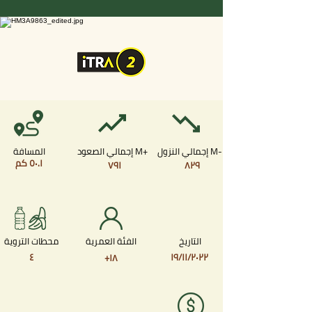
إجمالي النزول M-
إجمالي الصعود M+
المسافة
.١ كم
٠
٥
٧٩١
٨٢٩
التاريخ
الفئة العمرية
محطات التروية
٤
١٩/١١/٢٠٢٢
+١٨