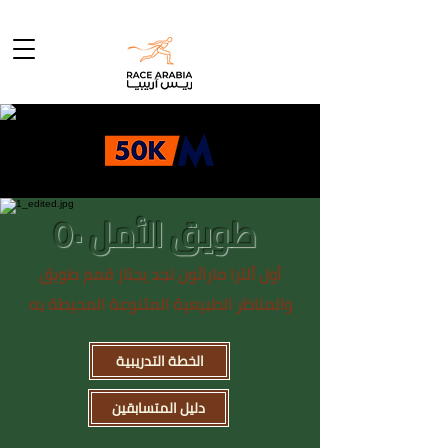
طويق الأمل ٥٠
أول ألترا ماراثون نجد يجتاز قمم طويق
والمناظر الطبيعية المتنوعة المحيطة به
الخطة التدريبية
دليل المتسابقين