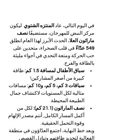
في اليوم التالي، عاد 
المنتزه الشتوي 
 ليكون 
مركز النبض للمهرجان، مستضيفًا 
نصف 
ماراثون العلا
، الحدث الأبرز لهذا العام.انطلق 
549 عدّاءً
 في قلب الصحراء، متحدين على 
حب الحركة ومتعة التحدي في أجواء مليئة 
بالطاقة والفرح.
سباق الأطفال لمسافة 1.5 كم:
 طاقة 
كبيرة من أصغر المشاركين!
سباقات 3 كم، 5 كم، و10 كم:
 مسافات 
مثالية لكل المستويات لاكتشاف جمال 
الطبيعة المحيطة.
نصف الماراثون (21.1 كم):
 لكل من 
أكمل المسار الكامل, أنتم مصدر الإلهام 
وقوة التحمل الحقيقية.
وبعد خط النهاية، اجتمع العدّاؤون في منطقة 
الفعالية لتجديد طاقتهم وتبادل القصص 