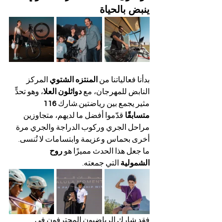
ينبض بالحياة
بدأنا فعالياتنا من 
المنتزه الشتوي
 المركز 
النابض للمهرجان، مع 
دواثلون العلا
، وهو تحدٍّ 
مثير يجمع بين رياضتين.شارك 
116 
متسابقًا
 قدّموا أفضل ما لديهم، متجاوزين 
مراحل الجري وركوب الدراجة والجري مرة 
أخرى بحماس وعزيمة وابتسامات لا تُنسى.
ما جعل هذا الحدث مميزًا هو 
روح 
الشمولية
 التي جمعته. 
فقد شارك الرياضيون المحترفون في 