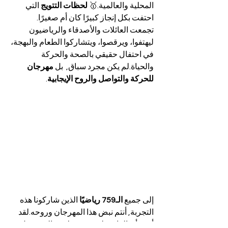
المحلية والعالمية.🥇 
لحظات التتويج
 التي 
احتفت بكل إنجاز كبيرًا كان أم صغيرًا.
تجمعت العائلات والأصدقاء والرياضيون 
ليهتفوا، ويرقصوا، ويتشاركوا الطعام والبهجة، 
في احتفال حقيقي بالصحة والحركة 
والحياة.لم يكن مجرد سباق,  بل 
مهرجان 
للحركة والتواصل والروح الإيجابية
.
إلى جميع 
الـ759 رياضيًا
 الذين شاركونا هذه 
التجربة, أنتم نبض هذا المهرجان وروحه.لقد 
أثبتم أن العافية ليست فقط في الهدوء، بل 