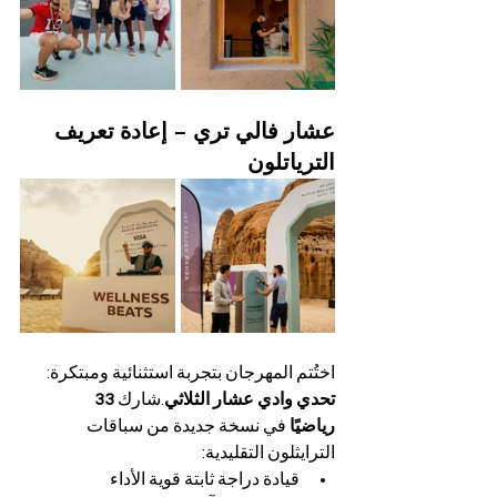
عشار فالي تري – إعادة تعريف 
الترياتلون
اختُتم المهرجان بتجربة استثنائية ومبتكرة: 
تحدي وادي عشار الثلاثي
.شارك 
33 
رياضيًا
 في نسخة جديدة من سباقات 
الترايثلون التقليدية:
قيادة دراجة ثابتة قوية الأداء