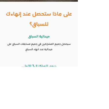
على ماذا ستحصل عند إنهاءك
للسباق؟
ميدالية السباق
سيحصل جميع المشاركين في جميع مسابقات السباق على
ميدالية عند انهاء السباق
دروع للمراكز ال3 الأولى
سيتم منح دروع مميزة للمراكزال3 الاولى في جميع الفئات
رجال ونساء والأطفال من فئة 8 سنوات فأكبر
شهادة رقمية
جميع المشاركين في جميع فئات السباق سيحصلون على
شهادة رقمية