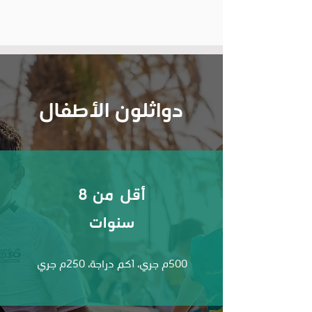
دواثلون الأطفال
أقل من 8
سنوات
500م جري، 1كم دراجة، 250م جري