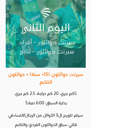
سبرنت دواثلون (15+ سنة) + دواثلون
التتابع
5كم جري، 20 كم دراجة، 2.5 كم جري
بداية السباق: 6:00 صباحاً
سيتم تتويج ال3 الأوائل من الرجال/النساءفي
فئتي سباق الدواثلون الفردي والتتابع