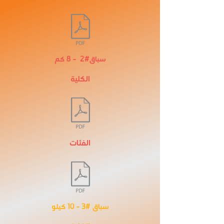
سباق#2 - 8 كم
الكلية
الفئات
سباق #3 - 10 كيلو