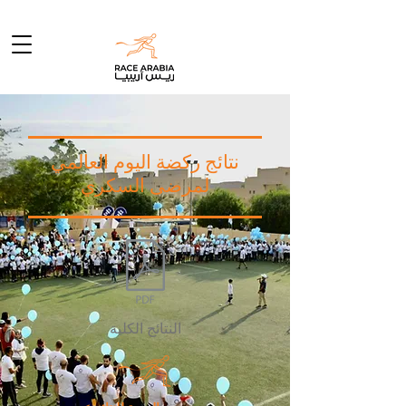
نتائج ركضة اليوم العالمي
لمرضى السكري
النتائج الكلية