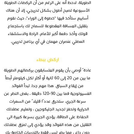
الطويلة. لاحظ أنه على الرغم من أن الركضات الطويلة
الأسبوعية تصبح أطول بشكل تدريجي، إلا أن هناك
أسابيع ستأخذ فيها "خطوة إلى الوراء"، حيث نقوم
بتقليل المسافة المقطوعة للسماح لك باستجماع
قوتك وأخذ دفعة أكبر للأمام. الراحة والاستشفاء
العضلي عنصران مهمان في أي برنامج تدريبي.
اركض ببطء
عادةً أوصي بأن يقوم المتسابقون بركضاتهم الطويلة
ما بين من 20 إلى 60 ثانية أو أكثر لكل كيلومتر أبطأ
من إيقاع السباق. هذا مهم جدا. تبدأ الفوائد
الفسيولوجية فما بين 90-120 دقيقة ، بغض النظر عن
سرعة الجري. ستحرق عددًا قليلاً من السعرات
الحرارية وتحفز تجديد الجليكوجين ، وتعليم عضلاتك
الحفاظ على الطاقة. يؤدي الجري بسرعة كبيرة الى
التقليل من هذه الفوائد وقد يؤدي إلى تمزق عضلاتك
دون داع ، مما يضر ليس فقط بالتدريبات الخاصة بك