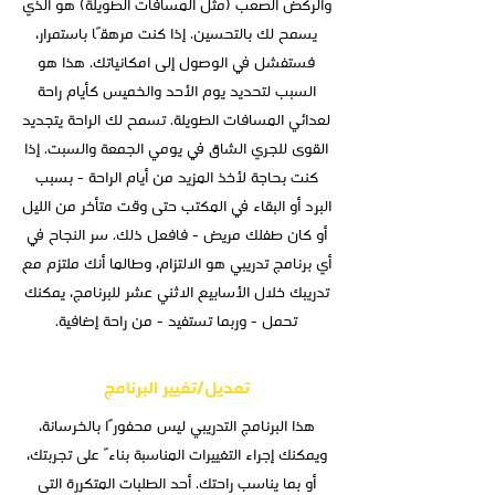
والركض الصعب (مثل المسافات الطويلة) هو الذي
يسمح لك بالتحسين. إذا كنت مرهقًا باستمرار،
فستفشل في الوصول إلى امكانياتك. هذا هو
السبب لتحديد يوم الأحد والخميس كأيام راحة
لعدائي المسافات الطويلة. تسمح لك الراحة يتجديد
القوى للجري الشاق في يومي الجمعة والسبت. إذا
كنت بحاجة لأخذ المزيد من أيام الراحة - بسبب
البرد أو البقاء في المكتب حتى وقت متأخر من الليل
أو كان طفلك مريض - فافعل ذلك. سر النجاح في
أي برنامج تدريبي هو الالتزام، وطالما أنك ملتزم مع
تدريبك خلال الأسابيع الاثني عشر للبرنامج، يمكنك
تحمل - وربما تستفيد - من راحة إضافية.
تعديل/تغيير البرنامج
هذا البرنامج التدريبي ليس محفورًا بالخرسانة،
ويمكنك إجراء التغييرات المناسبة بناءً على تجربتك،
أو بما يناسب راحتك. أحد الطلبات المتكررة التي