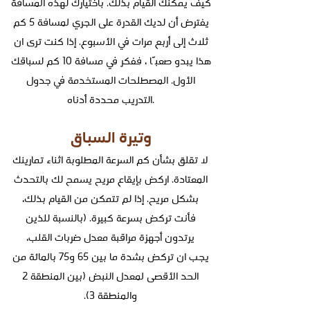
كيف يمكنك القيام بذلك. باختيارك لهذه المسافة
يفترض أن لديك القدرة على الجري لمسافة 5 كم
ثلاث إلى أربع مرات في الأسبوع. إذا كنت ترى ان
هذا يبدو صعبًا ، ففكر في مسافة 10 كم لسباقك
الأول. المصطلحات المستخدمة في جدول
التدريب محددة أدناه.
وتيرة السباق
لا تقلق بشأن كم السرعة المطلوبة اثناء تمارينك
المعتادة. اركض بإيقاع مريح يسمح لك بالتحدث
بشكل مريح. إذا لم تتمكن من القيام بذلك،
فأنت تركض بسرعة كبيرة. (بالنسبة للذين
يرتدون أجهزة مراقبة معدل ضربات القلب،
يجب ان تركض بشدة ما بين 65 و75 بالمائة من
الحد الأقصى لمعدل النبض (بين المنطقة 2
والمنطقة 3).