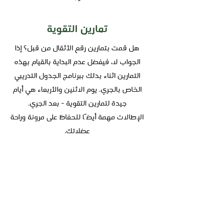
تمارين التقوية
هل قمت بتمارين رقع الأثقال من قبل؟ إذا
الجواب لا، فيفضل عدم البداية بالقيام بهذه
التمارين اثناء بدئك ببرنامج الجدول التدريبي
الخاص بالجري. يوم الاثنين والأربعاء هي أيام
جيدة لتمارين التقوية - بعد الجري.
الإطالات مهمة أيضًا للحفاظ على مرونة وراحة
عضلاتك.
المشي
المشي يعتبر تمرين ممتاز يتغاضى عنه الكثير من
العدائين في تدريبهم. في جدول التدريب أدناه،
لا توجد تمارين مخصصة للمشي، لكن لا تتردد