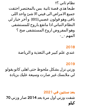
نظام ثاني ؟!!
طبعا هذي قصة ثانية  بس بالمختصر اختفت 
جميع الامراض الى فيني الا شئ واحد اللى 
باقى وهو قولون عصبي(IBS)  و آخر خيار لي 
النظام النباتي اذا مانفع باروح للمستشفى 
وهو المفروض اروح المستشفى صح ؟
المهم -_-
2018
عندي علم كبير في التغذية و الرياضة
2019
وزني نزل بشكل ملحوظ حتى اهلى كانو يقولو 
لي ملابسك غير صارت وسيعة عليك بزيادة
بعد سنتين في 2021
شفت وزني اول مرة بعد 
2014 
صار وزني 
70 
كيلو
نزل وزني تقريبا اكثر من ثلاثين كيلو!