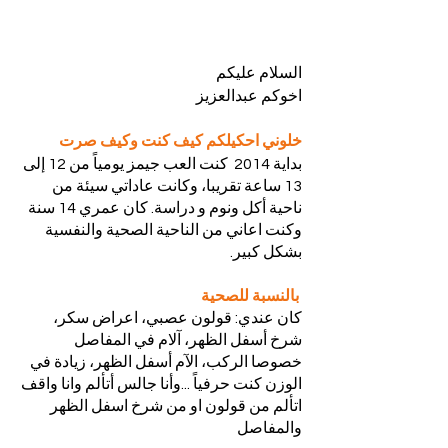
السلام عليكم
اخوكم عبدالعزيز
خلوني احكيلكم كيف كنت وكيف صرت
بداية 2014  كنت العب جيمز يومياً من 12 إلى 
13 ساعة تقريبا، وكانت عاداتي سيئة من 
ناحية أكل ونوم و دراسة. كان عمري 14 سنة 
وكنت اعاني من الناحية الصحية والنفسية 
بشكل كبير.
 بالنسبة للصحية
كان عندي: قولون عصبي، اعراض سكر، 
شرخ أسفل الظهر، آلام في المفاصل 
خصوصا الركب، الآم أسفل الظهر، زيادة في 
الوزن كنت حرفياً ...وأنا جالس أتألم وانا واقف 
اتألم من قولون او من شرخ اسفل الظهر 
والمفاصل