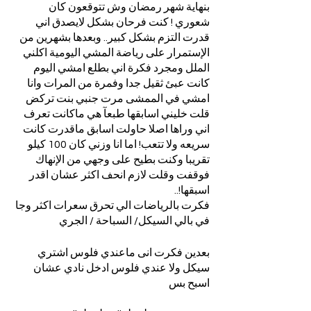
بنهاية شهر رمضان وش تتوقعون كان 
شعوري ! كنت فرحان بشكل لايصدق اني 
قدرت التزم بشكل كبير.. وبعدها بشهرين من 
الإستمرار على رياضة المشي اليومية اكلني 
الملل ومجرد فكرة اني بطلع امشي اليوم 
كانت عبئ ثقيل جدا وفمرة من المرات وانا 
امشي في الممشى مرت جنبي بنت تركض 
قلت خليني اسابقها طبعآ هي ماكانت تعرف 
اني وراها اصلا حاولت اسابق ماقدرت كانت 
سريعه ولا تتعب! اما انا وزني كان 100 كيلو 
تقريبا وكنت بطيح على وجهي من الإنهاك 
فوقفت وقلت لازم انحف اكثر عشان اقدر 
اسبقها!.. 
فكرت بالرياضات الي تحرق سعرات اكثر وجا 
في بالي السيكل/ السباحة / الجري 
بعدين فكرت انى ماعندي فلوس اشتري 
سيكل ولا عندي فلوس ادخل نادي عشان 
اسبح بس