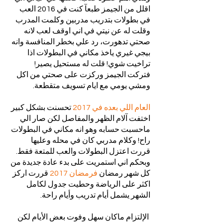
اقلل من الجيمز طبعآ كنت في 2016 العب 
في بطولات بتدريب مدربين وكلمت المدرب 
وقلت له عن نيتي في اني اوقف لعب لانه 
صحتي تدهورت، رد علي بخطر المنافسة وانه 
بيجي غيري ياخذ مكاني في البطولات اذا 
تراخيت شوي! قلت له مستحيل يصير! 
فتركت الجيمز وركزت على صحتي من اكل 
ومشي يومي مع ايام تسويف متقطعة. 
العام اللي بعده في 2017 
تحسنت بشكل كبير 
اختفت آلام الظهر والمفاصل لكن صار الي 
ماحسبت حسابه وهو انه مكاني في البطولات 
راح! وكلام مدربي كان في محله وعليها 
قررت اعتزل البطولات والعب للمتعة فقط.
وبحكم اني استمريت على بدء عادة جديدة من 
كل شهر رمضان
 فرمضان 2017
 قررت اركز 
اكثر على الرياضة وحطيت جدول لكامل 
الشهر يشمل أيام تدريب وأيام راحة.
 الإلتزام ماكان سهل وفوت بعض الأيام لكن 