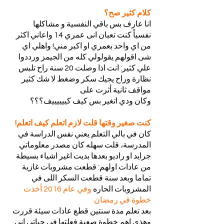
كلام كثير صح؟
انا عارف بس باقي النفسية و مشاكلها
نفسياً كنت تعبان انى عمري 14 واعاني اكثر 
من اي واحد بعمري او اكبر مني! واهلي اي 
شى اقولهم يقولولي كله من الجيمز ورددوا 
علي كثير: انت اذا وصلت 20 سنة راح تلبس 
نظارة وراح يجيك سكر وضغط لا شك كثير 
مواقف ثانية أثرت على
وكان ودي اتغير بس كيف كييييييف؟؟؟
كنت صغير وقتها قلت لازم اتعلم كيف اتعلم!
كان في بالي التعلم يعني نفس الدراسة في 
المدرسة، قلت سهله كان مصدر معلوماتي 
جرايد او راديو بعدها بديت اغير اشياء بسيطة 
من عادات اولهم: قطعت مشروبات غازية 
تماما وبعد سنة قطعت السكر اللى في 
المشروبات الحاره
 وفي عام 2016 أخذت 
خطوة في رمضان
بعد تعلم مدة سنتين قطع عادات سيئة قررت 
وهذي اهم خطوة صعبة فعلتها في حياتي اني 