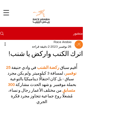
منشور
Race Arabia
28 نوفمبر 2023
2 دقيقة قراءة
اترك الكنب واركض يا شنب!
 أُقيم سباق 
ركضة الشنب
 في وادي حنيفة 
25 
نوفمبر
، لمسافة 3 كيلوميتر. ولم يكن مجرد 
سباق - بل كان احتفالًا ديناميكيًا بالتوعية 
بحملة موفمبر. و شهد الحدث مشاركة 
300 
متسابق
 من مختلف الأعمار رجال و نساء، 
مُشعلًا روح جماعية تتجاوز مجرد فكرة 
الجري.